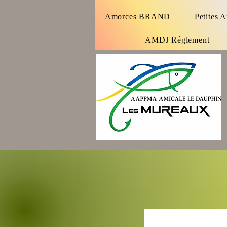
Amorces BRAND
Petites 
AMDJ Réglement