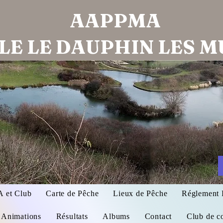
AAPPMA
LE LE DAUPHIN LES 
et Club
Carte de Pêche
Lieux de Pêche
Réglement I
Animations
Résultats
Albums
Contact
Club de c