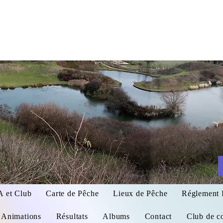
AAPPMA
LE LE DAUPHIN LES 
et Club
Carte de Pêche
Lieux de Pêche
Réglement I
Animations
Résultats
Albums
Contact
Club de c